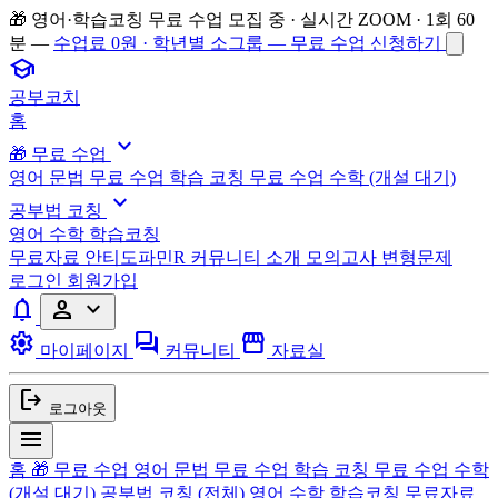
🎁 영어·학습코칭 무료 수업 모집 중 · 실시간 ZOOM · 1회 60
분 —
수업료 0원 · 학년별 소그룹 — 무료 수업 신청하기
school
공부코치
홈
expand_more
🎁 무료 수업
영어 문법 무료 수업
학습 코칭 무료 수업
수학 (개설 대기)
expand_more
공부법 코칭
영어
수학
학습코칭
무료자료
안티도파민R
커뮤니티
소개
모의고사 변형문제
로그인
회원가입
notifications
person
expand_more
settings
forum
storefront
마이페이지
커뮤니티
자료실
logout
로그아웃
menu
홈
🎁 무료 수업
영어 문법 무료 수업
학습 코칭 무료 수업
수학
(개설 대기)
공부법 코칭
(전체)
영어
수학
학습코칭
무료자료