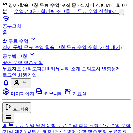
🎁 영어·학습코칭 무료 수업 모집 중 · 실시간 ZOOM · 1회 60
분 —
수업료 0원 · 학년별 소그룹 — 무료 수업 신청하기
school
공부코치
홈
expand_more
🎁 무료 수업
영어 문법 무료 수업
학습 코칭 무료 수업
수학 (개설 대기)
expand_more
공부법 코칭
영어
수학
학습코칭
무료자료
안티도파민R
커뮤니티
소개
모의고사 변형문제
로그인
회원가입
notifications
person
expand_more
settings
forum
storefront
마이페이지
커뮤니티
자료실
logout
로그아웃
menu
홈
🎁 무료 수업
영어 문법 무료 수업
학습 코칭 무료 수업
수학
(개설 대기)
공부법 코칭
(전체)
영어
수학
학습코칭
무료자료