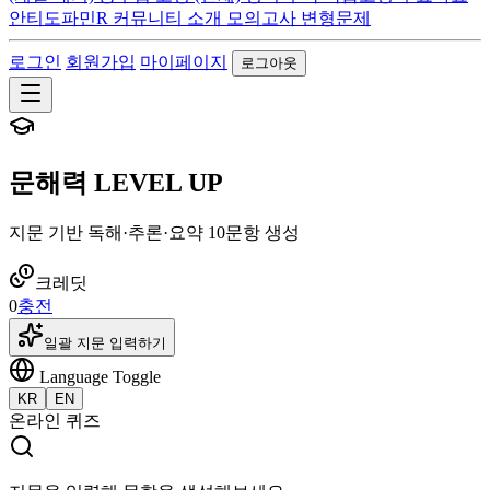
안티도파민R
커뮤니티
소개
모의고사 변형문제
로그인
회원가입
마이페이지
로그아웃
문해력 LEVEL UP
지문 기반 독해·추론·요약 10문항 생성
크레딧
0
충전
일괄 지문 입력하기
Language Toggle
KR
EN
온라인 퀴즈