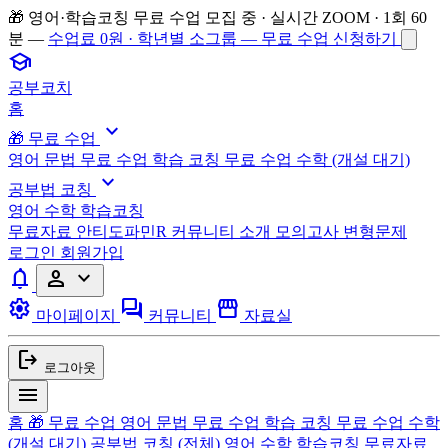
🎁 영어·학습코칭 무료 수업 모집 중 · 실시간 ZOOM · 1회 60
분 —
수업료 0원 · 학년별 소그룹 — 무료 수업 신청하기
school
공부코치
홈
expand_more
🎁 무료 수업
영어 문법 무료 수업
학습 코칭 무료 수업
수학 (개설 대기)
expand_more
공부법 코칭
영어
수학
학습코칭
무료자료
안티도파민R
커뮤니티
소개
모의고사 변형문제
로그인
회원가입
notifications
person
expand_more
settings
forum
storefront
마이페이지
커뮤니티
자료실
logout
로그아웃
menu
홈
🎁 무료 수업
영어 문법 무료 수업
학습 코칭 무료 수업
수학
(개설 대기)
공부법 코칭
(전체)
영어
수학
학습코칭
무료자료