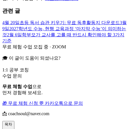
관련 글
4월 20일
초등 독서 습관 키우기: 무료 독후활동지 다운로드
3월
9일
2027학년도 수능, 현행 교육과정 ‘마지막 수능’이 의미하는
것
2월 6일
학부모가 교사를 고를 때 반드시 확인해야 할 3가지
기준
무료 체험 수업 모집 중 · ZOOM
🎓 이 글이 도움이 되셨나요?
1:1 공부 코칭
수업 문의
무료 체험 수업
으로
먼저 경험해 보세요.
🎁 무료 체험 신청
💬 카카오톡으로 문의
📩 coachsoul@naver.com
목차