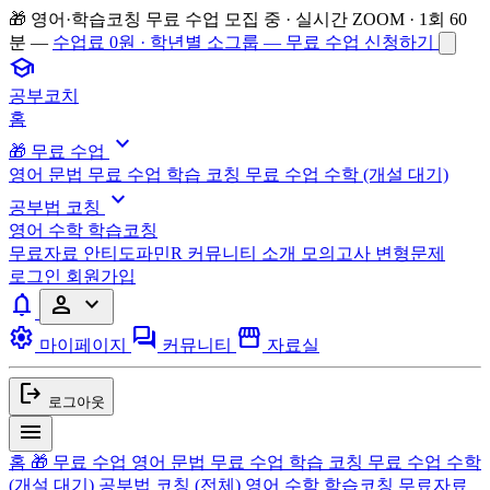
🎁 영어·학습코칭 무료 수업 모집 중 · 실시간 ZOOM · 1회 60
분 —
수업료 0원 · 학년별 소그룹 — 무료 수업 신청하기
school
공부코치
홈
expand_more
🎁 무료 수업
영어 문법 무료 수업
학습 코칭 무료 수업
수학 (개설 대기)
expand_more
공부법 코칭
영어
수학
학습코칭
무료자료
안티도파민R
커뮤니티
소개
모의고사 변형문제
로그인
회원가입
notifications
person
expand_more
settings
forum
storefront
마이페이지
커뮤니티
자료실
logout
로그아웃
menu
홈
🎁 무료 수업
영어 문법 무료 수업
학습 코칭 무료 수업
수학
(개설 대기)
공부법 코칭
(전체)
영어
수학
학습코칭
무료자료