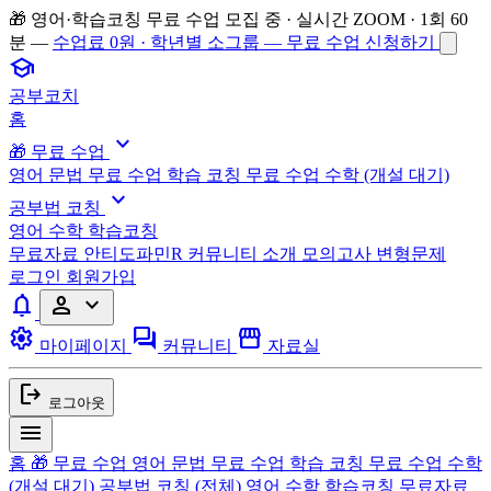
🎁 영어·학습코칭 무료 수업 모집 중 · 실시간 ZOOM · 1회 60
분 —
수업료 0원 · 학년별 소그룹 — 무료 수업 신청하기
school
공부코치
홈
expand_more
🎁 무료 수업
영어 문법 무료 수업
학습 코칭 무료 수업
수학 (개설 대기)
expand_more
공부법 코칭
영어
수학
학습코칭
무료자료
안티도파민R
커뮤니티
소개
모의고사 변형문제
로그인
회원가입
notifications
person
expand_more
settings
forum
storefront
마이페이지
커뮤니티
자료실
logout
로그아웃
menu
홈
🎁 무료 수업
영어 문법 무료 수업
학습 코칭 무료 수업
수학
(개설 대기)
공부법 코칭
(전체)
영어
수학
학습코칭
무료자료