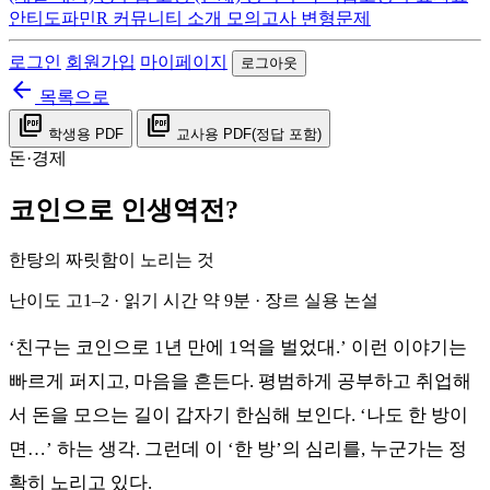
안티도파민R
커뮤니티
소개
모의고사 변형문제
로그인
회원가입
마이페이지
로그아웃
arrow_back
목록으로
picture_as_pdf
picture_as_pdf
학생용 PDF
교사용 PDF(정답 포함)
돈·경제
코인으로 인생역전?
한탕의 짜릿함이 노리는 것
난이도 고1–2 · 읽기 시간 약 9분 · 장르 실용 논설
‘친구는 코인으로 1년 만에 1억을 벌었대.’ 이런 이야기는
빠르게 퍼지고, 마음을 흔든다. 평범하게 공부하고 취업해
서 돈을 모으는 길이 갑자기 한심해 보인다. ‘나도 한 방이
면…’ 하는 생각. 그런데 이 ‘한 방’의 심리를, 누군가는 정
확히 노리고 있다.