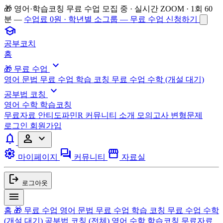
🎁 영어·학습코칭 무료 수업 모집 중 · 실시간 ZOOM · 1회 60
분 —
수업료 0원 · 학년별 소그룹 — 무료 수업 신청하기
school
공부코치
홈
expand_more
🎁 무료 수업
영어 문법 무료 수업
학습 코칭 무료 수업
수학 (개설 대기)
expand_more
공부법 코칭
영어
수학
학습코칭
무료자료
안티도파민R
커뮤니티
소개
모의고사 변형문제
로그인
회원가입
notifications
person
expand_more
settings
forum
storefront
마이페이지
커뮤니티
자료실
logout
로그아웃
menu
홈
🎁 무료 수업
영어 문법 무료 수업
학습 코칭 무료 수업
수학
(개설 대기)
공부법 코칭
(전체)
영어
수학
학습코칭
무료자료