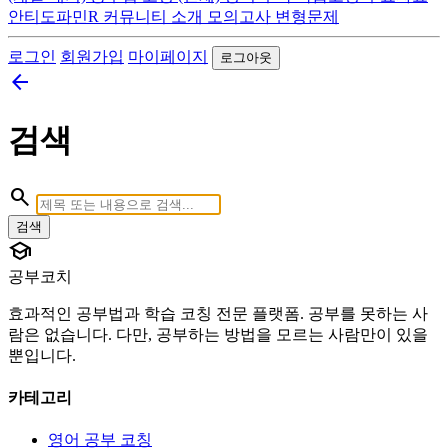
안티도파민R
커뮤니티
소개
모의고사 변형문제
로그인
회원가입
마이페이지
로그아웃
arrow_back
검색
search
검색
school
공부코치
효과적인 공부법과 학습 코칭 전문 플랫폼. 공부를 못하는 사
람은 없습니다. 다만, 공부하는 방법을 모르는 사람만이 있을
뿐입니다.
카테고리
영어 공부 코칭