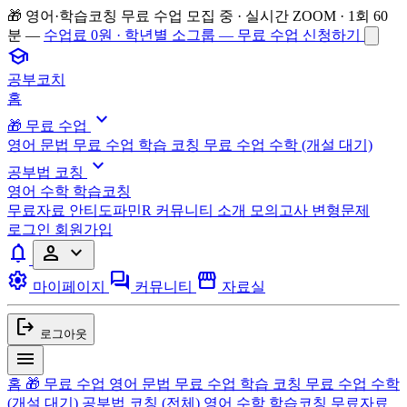
🎁 영어·학습코칭 무료 수업 모집 중 · 실시간 ZOOM · 1회 60
분 —
수업료 0원 · 학년별 소그룹 — 무료 수업 신청하기
school
공부코치
홈
expand_more
🎁 무료 수업
영어 문법 무료 수업
학습 코칭 무료 수업
수학 (개설 대기)
expand_more
공부법 코칭
영어
수학
학습코칭
무료자료
안티도파민R
커뮤니티
소개
모의고사 변형문제
로그인
회원가입
notifications
person
expand_more
settings
forum
storefront
마이페이지
커뮤니티
자료실
logout
로그아웃
menu
홈
🎁 무료 수업
영어 문법 무료 수업
학습 코칭 무료 수업
수학
(개설 대기)
공부법 코칭
(전체)
영어
수학
학습코칭
무료자료