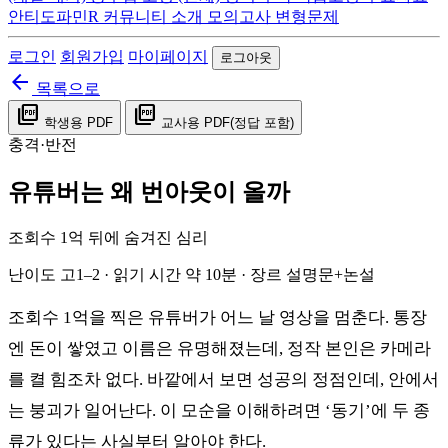
안티도파민R
커뮤니티
소개
모의고사 변형문제
로그인
회원가입
마이페이지
로그아웃
arrow_back
목록으로
picture_as_pdf
picture_as_pdf
학생용 PDF
교사용 PDF(정답 포함)
충격·반전
유튜버는 왜 번아웃이 올까
조회수 1억 뒤에 숨겨진 심리
난이도 고1–2 · 읽기 시간 약 10분 · 장르 설명문+논설
조회수 1억을 찍은 유튜버가 어느 날 영상을 멈춘다. 통장
엔 돈이 쌓였고 이름은 유명해졌는데, 정작 본인은 카메라
를 켤 힘조차 없다. 바깥에서 보면 성공의 정점인데, 안에서
는 붕괴가 일어난다. 이 모순을 이해하려면 ‘동기’에 두 종
류가 있다는 사실부터 알아야 한다.