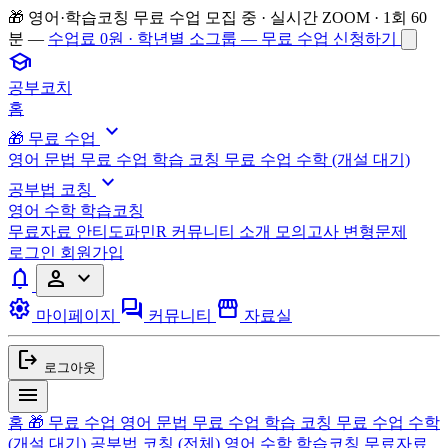
🎁 영어·학습코칭 무료 수업 모집 중 · 실시간 ZOOM · 1회 60
분 —
수업료 0원 · 학년별 소그룹 — 무료 수업 신청하기
school
공부코치
홈
expand_more
🎁 무료 수업
영어 문법 무료 수업
학습 코칭 무료 수업
수학 (개설 대기)
expand_more
공부법 코칭
영어
수학
학습코칭
무료자료
안티도파민R
커뮤니티
소개
모의고사 변형문제
로그인
회원가입
notifications
person
expand_more
settings
forum
storefront
마이페이지
커뮤니티
자료실
logout
로그아웃
menu
홈
🎁 무료 수업
영어 문법 무료 수업
학습 코칭 무료 수업
수학
(개설 대기)
공부법 코칭
(전체)
영어
수학
학습코칭
무료자료