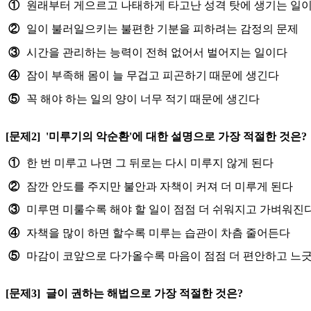
①
원래부터 게으르고 나태하게 타고난 성격 탓에 생기는 일
②
일이 불러일으키는 불편한 기분을 피하려는 감정의 문제
③
시간을 관리하는 능력이 전혀 없어서 벌어지는 일이다
④
잠이 부족해 몸이 늘 무겁고 피곤하기 때문에 생긴다
⑤
꼭 해야 하는 일의 양이 너무 적기 때문에 생긴다
[문제2]
'미루기의 악순환'에 대한 설명으로 가장 적절한 것은?
①
한 번 미루고 나면 그 뒤로는 다시 미루지 않게 된다
②
잠깐 안도를 주지만 불안과 자책이 커져 더 미루게 된다
③
미루면 미룰수록 해야 할 일이 점점 더 쉬워지고 가벼워진
④
자책을 많이 하면 할수록 미루는 습관이 차츰 줄어든다
⑤
마감이 코앞으로 다가올수록 마음이 점점 더 편안하고 느
[문제3]
글이 권하는 해법으로 가장 적절한 것은?