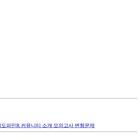
티도파민R
커뮤니티
소개
모의고사 변형문제