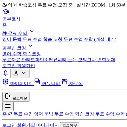
🎁 영어·학습코칭 무료 수업 모집 중 · 실시간 ZOOM · 1회 60분
school
공부코치
홈
expand_more
🎁 무료 수업
영어 문법 무료 수업
학습 코칭 무료 수업
수학 (개설 대기)
expand_more
공부법 코칭
영어
수학
학습코칭
무료자료
안티도파민R
커뮤니티
소개
모의고사 변형문제
로그인
회원가입
notifications
person
expand_more
settings
forum
storefront
마이페이지
커뮤니티
자료실
logout
로그아웃
menu
홈
🎁 무료 수업
영어 문법 무료 수업
학습 코칭 무료 수업
수학 
로그인
회원가입
마이페이지
로그아웃