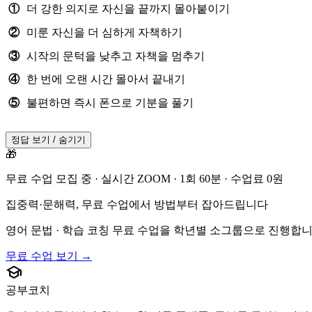
①
더 강한 의지로 자신을 끝까지 몰아붙이기
②
미룬 자신을 더 심하게 자책하기
③
시작의 문턱을 낮추고 자책을 멈추기
④
한 번에 오랜 시간 몰아서 끝내기
⑤
불편하면 즉시 폰으로 기분을 풀기
정답 보기 / 숨기기
🎁
무료 수업 모집 중 · 실시간 ZOOM · 1회 60분 · 수업료 0원
집중력·문해력, 무료 수업에서 방법부터 잡아드립니다
영어 문법 · 학습 코칭 무료 수업을 학년별 소그룹으로 진행합니
무료 수업 보기 →
school
공부코치