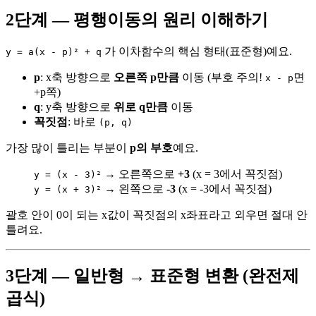
2단계 — 평행이동의 원리 이해하기
가 이차함수의 핵심 형태(표준형)예요.
y = a(x - p)² + q
p
: x축 방향으로
오른쪽 p만큼
이동 (부호 주의!
면
x - p
+p쪽)
q
: y축 방향으로
위로 q만큼
이동
꼭짓점
: 바로
(p, q)
가장 많이 틀리는 부분이
p의 부호
예요.
→ 오른쪽으로
+3
(x = 3에서 꼭짓점)
y = (x - 3)²
→ 왼쪽으로
-3
(x = -3에서 꼭짓점)
y = (x + 3)²
괄호 안이 0이 되는 x값이 꼭짓점의 x좌표라고 외우면 절대 안
틀려요.
3단계 — 일반형 → 표준형 변환 (완전제
곱식)