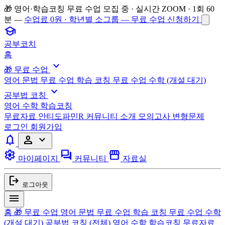
🎁 영어·학습코칭 무료 수업 모집 중 · 실시간 ZOOM · 1회 60
분 —
수업료 0원 · 학년별 소그룹 — 무료 수업 신청하기
school
공부코치
홈
expand_more
🎁 무료 수업
영어 문법 무료 수업
학습 코칭 무료 수업
수학 (개설 대기)
expand_more
공부법 코칭
영어
수학
학습코칭
무료자료
안티도파민R
커뮤니티
소개
모의고사 변형문제
로그인
회원가입
notifications
person
expand_more
settings
forum
storefront
마이페이지
커뮤니티
자료실
logout
로그아웃
menu
홈
🎁 무료 수업
영어 문법 무료 수업
학습 코칭 무료 수업
수학
(개설 대기)
공부법 코칭
(전체)
영어
수학
학습코칭
무료자료