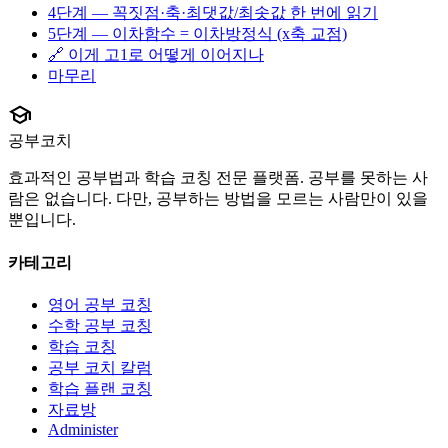
4단계 — 꼭짓점·축·최댓값/최솟값 한 번에 읽기
5단계 — 이차함수 = 이차방정식 (x축 교점)
🔗 이게 고1로 어떻게 이어지나
마무리
school
공부코치
효과적인 공부법과 학습 코칭 전문 플랫폼. 공부를 못하는 사
람은 없습니다. 다만, 공부하는 방법을 모르는 사람만이 있을
뿐입니다.
카테고리
영어 공부 코칭
수학 공부 코칭
학습 코칭
공부 코치 칼럼
학습 플랜 코칭
자료방
Administer