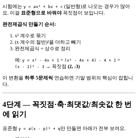
시험에는
(일반형)로 나오는 경우가 많아
y = ax² + bx + c
요. 이걸
표준형으로 바꿔야
꼭짓점이 보입니다.
완전제곱식 만들기 순서:
x² 계수로 묶기
(x 계수의 절반)²을 더하고 빼기
완전제곱식 + 상수로 정리
예:
=
=
y = x² - 4x + 1
(x² - 4x + 4) - 4 + 1
→ 꼭짓점
(2, -3)
(x - 2)² - 3
이 변환을
하루 5문제씩
연습하면 기말 범위의 핵심이 잡힙니
다.
4단계 — 꼭짓점·축·최댓값/최솟값 한 번
에 읽기
표준형
만 만들면 아래가 전부 보여요.
y = a(x - p)² + q