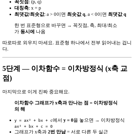
꼭짓점
: (p, q)
대칭축
: x = p
최댓값/최솟값
: a > 0이면
최솟값 q
, a < 0이면
최댓값 q
한 번 표준형으로 바꾸면 → 꼭짓점, 축, 최대/최소
가
동시에
나옴
따로따로 외우지 마세요. 표준형 하나에서 전부 읽어내는 겁니
다.
5단계 — 이차함수 = 이차방정식 (x축 교
점)
마지막으로 이게 진짜 중요해요.
이차함수 그래프가 x축과 만나는 점 = 이차방정식
의 해
에서
y = 0
을 놓으면 → 이차방정식
y = ax² + bx + c
ax² + bx + c = 0
그래프가 x축과
2번 만남
= 서로 다른 두 실근