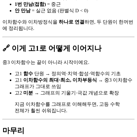
1번 만남(접함)
= 중근
안 만남
= 실근 없음 (판별식 D < 0)
이차함수와 이차방정식을
하나로 연결
하면, 두 단원이 한꺼번
에 정리됩니다.
🔗 이게 고1로 어떻게 이어지나
중3 이차함수는 끝이 아니라 시작이에요.
고1
함수
단원 → 정의역·치역·합성·역함수의 기초
고1
이차함수의 최대·최소, 이차부등식
→ 중3 이차함수
그래프가 그대로 쓰임
고2
미분
→ 그래프의 기울기·극값 개념으로 확장
지금 이차함수를 그래프로 이해해두면, 고등 수학
전체가 훨씬 쉬워집니다.
마무리