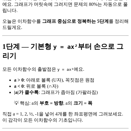
에요. 그래프가 머릿속에 그려지면 문제의 80%는 자동으로 풀
립니다.
오늘은 이차함수를
그래프 중심으로 정복하는 5단계
를 정리해
드릴게요.
1단계 — 기본형
부터 손으로 그
y = ax²
리기
모든 이차함수의 출발점은
예요.
y = ax²
a > 0
: 아래로 볼록 (U자), 꼭짓점은 원점
a < 0
: 위로 볼록 (∩자)
|a|가 클수록
: 그래프가 좁아짐 (가팔라짐)
💡 핵심: a의
부호 = 방향
, a의
크기 = 폭
직접 a = 1, 2, ½, -1을 넣어 4개를 한 좌표평면에 그려보세요.
이 감각이 모든 이차함수의 기초입니다.