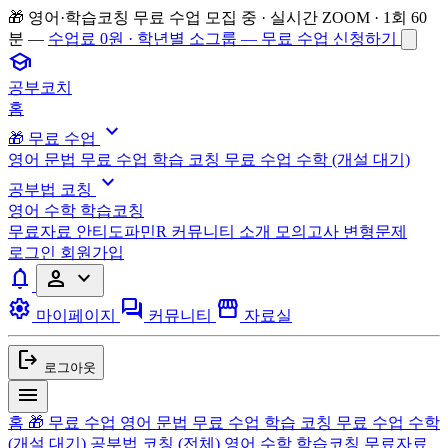
🎁 영어·학습코칭 무료 수업 모집 중 · 실시간 ZOOM · 1회 60
분 —
수업료 0원 · 학년별 소그룹 — 무료 수업 신청하기
school
공부코치
홈
expand_more
🎁 무료 수업
영어 문법 무료 수업
학습 코칭 무료 수업
수학 (개설 대기)
expand_more
공부법 코칭
영어
수학
학습코칭
무료자료
안티도파민R
커뮤니티
소개
모의고사 변형문제
로그인
회원가입
notifications
person
expand_more
settings
forum
storefront
마이페이지
커뮤니티
자료실
logout
로그아웃
menu
홈
🎁 무료 수업
영어 문법 무료 수업
학습 코칭 무료 수업
수학
(개설 대기)
공부법 코칭
(전체)
영어
수학
학습코칭
무료자료