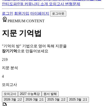
안티도파민R
커뮤니티
소개
모의고사 변형문제
로그인
회원가입
마이페이지
로그아웃
workspace_premium
PREMIUM CONTENT
지문 기억법
"기억의 방" 기법으로 영어 독해 지문을
장기기억
으로 만들어보세요
219
지문 분석
4
모의고사
모의고사
2027 수능특강
원서 발췌
2026 3월 고2
2026 3월 고1
2025 3월 고2
2025 3월 고1
description