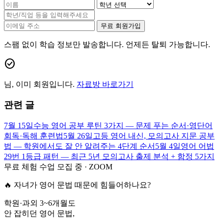
무료 회원가입
스팸 없이 학습 정보만 발송합니다. 언제든 탈퇴 가능합니다.
check_circle
님, 이미 회원입니다.
자료방 바로가기
관련 글
7월 15일
수능 영어 공부 루틴 3가지 — 문제 푸는 순서·영단어
회독·독해 훈련법
5월 26일
고등 영어 내신, 모의고사 지문 공부
법 — 학원에서도 잘 안 알려주는 4단계 순서
5월 4일
영어 어법
29번 1등급 패턴 — 최근 5년 모의고사 출제 분석 + 함정 5가지
무료 체험 수업 모집 중 · ZOOM
🔥 자녀가 영어 문법 때문에 힘들어하나요?
학원·과외 3~6개월도
안 잡히던 영어 문법,