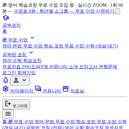
🎁 영어·학습코칭 무료 수업 모집 중 · 실시간 ZOOM · 1회 60
분 —
수업료 0원 · 학년별 소그룹 — 무료 수업 신청하기
school
공부코치
홈
expand_more
🎁 무료 수업
영어 문법 무료 수업
학습 코칭 무료 수업
수학 (개설 대기)
expand_more
공부법 코칭
영어
수학
학습코칭
무료자료
안티도파민R
커뮤니티
소개
모의고사 변형문제
로그인
회원가입
notifications
person
expand_more
settings
forum
storefront
마이페이지
커뮤니티
자료실
logout
로그아웃
menu
홈
🎁 무료 수업
영어 문법 무료 수업
학습 코칭 무료 수업
수학
(개설 대기)
공부법 코칭
(전체)
영어
수학
학습코칭
무료자료