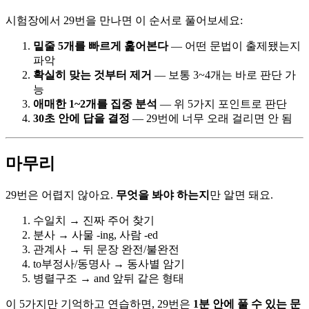
시험장에서 29번을 만나면 이 순서로 풀어보세요:
밑줄 5개를 빠르게 훑어본다
— 어떤 문법이 출제됐는지
파악
확실히 맞는 것부터 제거
— 보통 3~4개는 바로 판단 가
능
애매한 1~2개를 집중 분석
— 위 5가지 포인트로 판단
30초 안에 답을 결정
— 29번에 너무 오래 걸리면 안 됨
마무리
29번은 어렵지 않아요.
무엇을 봐야 하는지
만 알면 돼요.
수일치 → 진짜 주어 찾기
분사 → 사물 -ing, 사람 -ed
관계사 → 뒤 문장 완전/불완전
to부정사/동명사 → 동사별 암기
병렬구조 → and 앞뒤 같은 형태
이 5가지만 기억하고 연습하면, 29번은
1분 안에 풀 수 있는 문