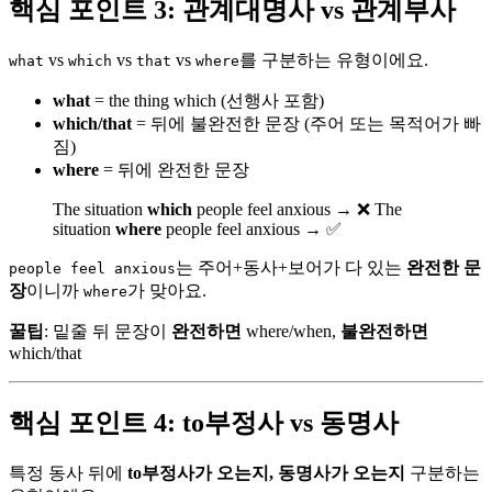
핵심 포인트 3: 관계대명사 vs 관계부사
vs
vs
vs
를 구분하는 유형이에요.
what
which
that
where
what
= the thing which (선행사 포함)
which/that
= 뒤에 불완전한 문장 (주어 또는 목적어가 빠
짐)
where
= 뒤에 완전한 문장
The situation
which
people feel anxious → ❌ The
situation
where
people feel anxious → ✅
는 주어+동사+보어가 다 있는
완전한 문
people feel anxious
장
이니까
가 맞아요.
where
꿀팁
: 밑줄 뒤 문장이
완전하면
where/when,
불완전하면
which/that
핵심 포인트 4: to부정사 vs 동명사
특정 동사 뒤에
to부정사가 오는지, 동명사가 오는지
구분하는