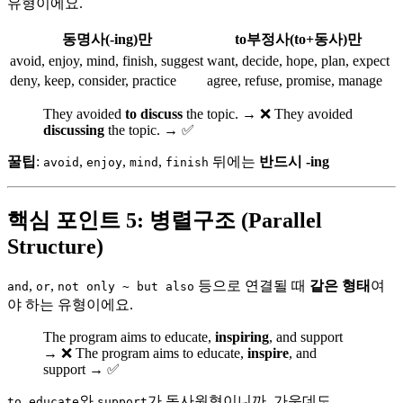
유형이에요.
동명사(-ing)만
to부정사(to+동사)만
avoid, enjoy, mind, finish, suggest
want, decide, hope, plan, expect
deny, keep, consider, practice
agree, refuse, promise, manage
They avoided
to discuss
the topic. → ❌ They avoided
discussing
the topic. → ✅
꿀팁
:
,
,
,
뒤에는
반드시 -ing
avoid
enjoy
mind
finish
핵심 포인트 5: 병렬구조 (Parallel
Structure)
,
,
등으로 연결될 때
같은 형태
여
and
or
not only ~ but also
야 하는 유형이에요.
The program aims to educate,
inspiring
, and support
→ ❌ The program aims to educate,
inspire
, and
support → ✅
와
가 동사원형이니까, 가운데도
to educate
support